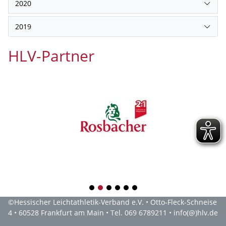
2020
2019
HLV-Partner
1
2
3
4
5
6
©
Hessischer Leichtathletik-Verband e.V.
• Otto-Fleck-Schneise
4 • 60528 Frankfurt am Main • Tel. 069 6789211 •
info(@)hlv.de