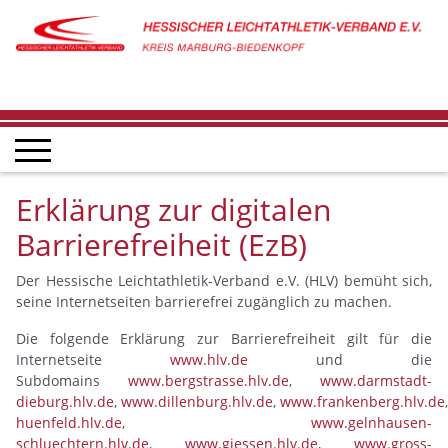
Erklärung zur digitalen
Barrierefreiheit (EzB)
Der Hessische Leichtathletik-Verband e.V. (HLV) bemüht sich,
seine Internetseiten barrierefrei zugänglich zu machen.
Die folgende Erklärung zur Barrierefreiheit gilt für die
Internetseite
www.hlv.de
und die
Subdomains
www.bergstrasse.hlv.de
,
www.darmstadt-
dieburg.hlv.de
,
www.dillenburg.hlv.de
,
www.frankenberg.hlv.de
huenfeld.hlv.de
,
www.gelnhausen-
schluechtern.hlv.de
,
www.giessen.hlv.de
,
www.gross-