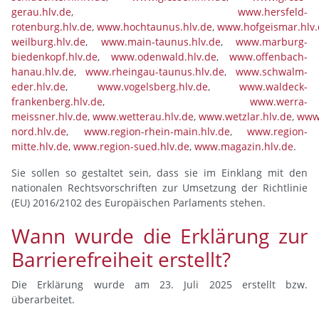
gerau.hlv.de
,
www.hersfeld-
rotenburg.hlv.de
,
www.hochtaunus.hlv.de
,
www.hofgeismar.hlv.
weilburg.hlv.de
,
www.main-taunus.hlv.de
,
www.marburg-
biedenkopf.hlv.de
,
www.odenwald.hlv.de
,
www.offenbach-
hanau.hlv.de
,
www.rheingau-taunus.hlv.de
,
www.schwalm-
eder.hlv.de
,
www.vogelsberg.hlv.de
,
www.waldeck-
frankenberg.hlv.de
,
www.werra-
meissner.hlv.de
,
www.wetterau.hlv.de
,
www.wetzlar.hlv.de
,
www.
nord.hlv.de
,
www.region-rhein-main.hlv.de
,
www.region-
mitte.hlv.de
,
www.region-sued.hlv.de
,
www.magazin.hlv.de
.
Sie sollen so gestaltet sein, dass sie im Einklang mit den
nationalen Rechtsvorschriften zur Umsetzung der Richtlinie
(EU) 2016/2102 des Europäischen Parlaments stehen.
Wann wurde die Erklärung zur
Barrierefreiheit erstellt?
Die Erklärung wurde am 23. Juli 2025 erstellt bzw.
überarbeitet.